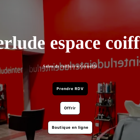
erlude espace coif
Salon de coiffure à Grenoble
Prendre RDV
Offrir
Boutique en ligne